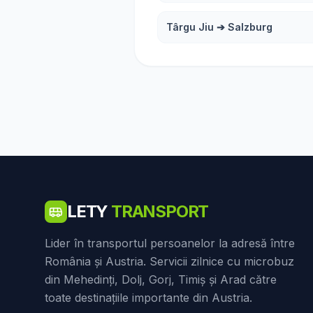
Târgu Jiu
➔
Salzburg
LETY
TRANSPORT
Lider în transportul persoanelor la adresă între
România și Austria. Servicii zilnice cu microbuz
din Mehedinți, Dolj, Gorj, Timiș și Arad către
toate destinațiile importante din Austria.