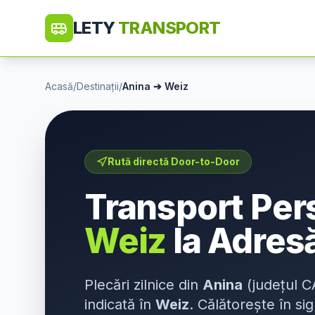
LETY
TRANSPORT
Acasă
/
Destinații
/
Anina
➔
Weiz
Rută directă Door-to-Door
Transport Pe
Weiz
la Adres
Plecări zilnice din
Anina
(județul
C
indicată în
Weiz
. Călătorește în si