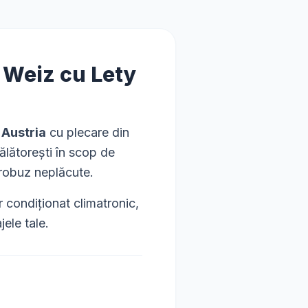
–
Weiz
cu Lety
 Austria
cu plecare din
călătorești în scop de
crobuz neplăcute.
condiționat climatronic,
ele tale.