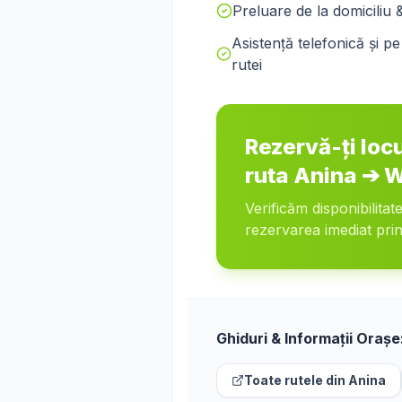
Preluare de la domiciliu 
Asistență telefonică și 
rutei
Rezervă-ți loc
ruta
Anina
➔
W
Verificăm disponibilitat
rezervarea imediat prin
Ghiduri & Informații Orașe
Toate rutele din
Anina