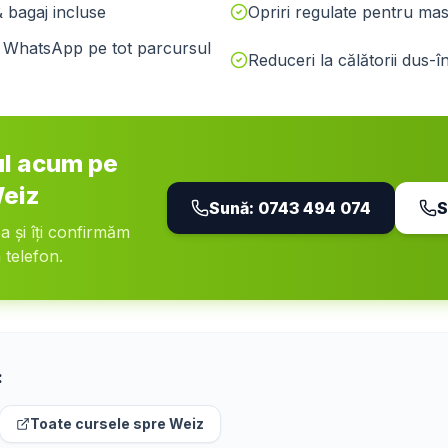
& bagaj incluse
Opriri regulate pentru masă
pe WhatsApp pe tot parcursul
Reduceri la călătorii dus-î
ul acum pe
eiz
Sună:
0743 494 074
S
ea și îți confirmăm
 telefon.
:
Toate cursele spre
Weiz