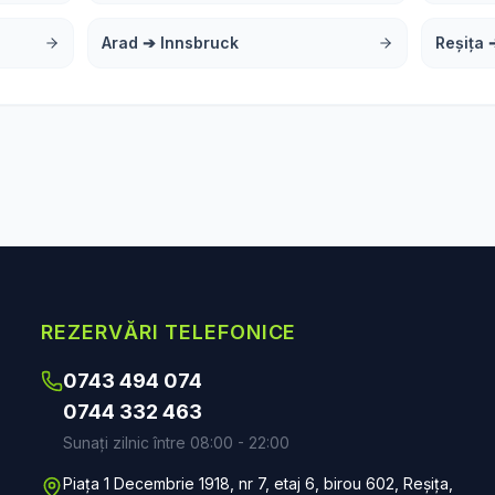
Arad
➔
Innsbruck
Reșița
REZERVĂRI TELEFONICE
0743 494 074
0744 332 463
Sunați zilnic între 08:00 - 22:00
Piața 1 Decembrie 1918, nr 7, etaj 6, birou 602, Reșița,