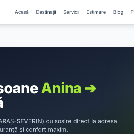
Acasă
Destinații
Servicii
Estimare
Blog
P
rsoane
Anina
➔
ă
ARAȘ-SEVERIN
) cu sosire direct la adresa
guranță și confort maxim.