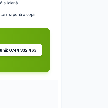
 și igienă
ntors și pentru copii
ună:
0744 332 463