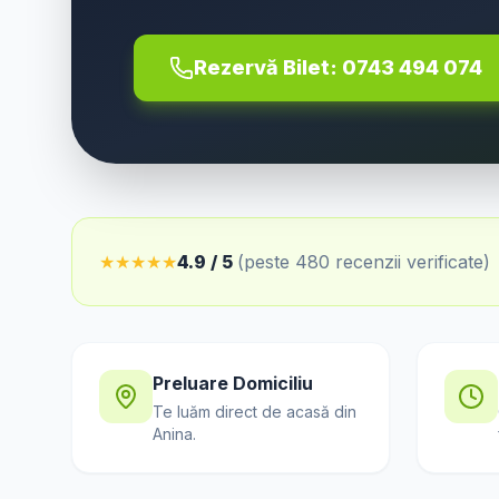
Rezervă Bilet:
0743 494 074
★
★
★
★
★
4.9 / 5
(peste 480 recenzii verificate)
Preluare Domiciliu
Te luăm direct de acasă din
Anina
.