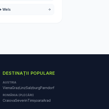
➔
Wels
DESTINAȚII POPULARE
AUSTRIA
Viena
Graz
Linz
Salzburg
Parndorf
ROMÂNIA (PLECĂRI)
Craiova
Severin
Timișoara
Arad