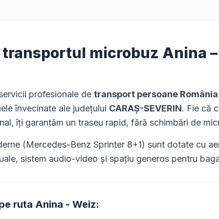
i transportul microbuz
Anina
ervicii profesionale de
transport persoane România
ele învecinate ale județului
CARAȘ-SEVERIN
. Fie că 
nal, îți garantăm un traseu rapid, fără schimbări de mi
rne (Mercedes-Benz Sprinter 8+1) sunt dotate cu aer 
uale, sistem audio-video și spațiu generos pentru bagaj
 pe ruta
Anina
-
Weiz
: