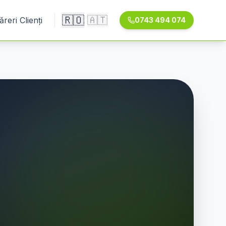
🇷🇴
🇦🇹
ăreri Clienți
0743 494 074