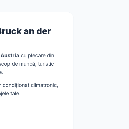
Bruck an der
 Austria
cu plecare din
 scop de muncă, turistic
e.
condiționat climatronic,
ele tale.