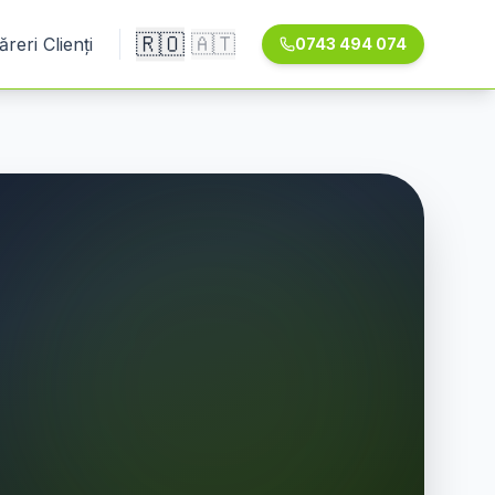
🇷🇴
🇦🇹
ăreri Clienți
0743 494 074