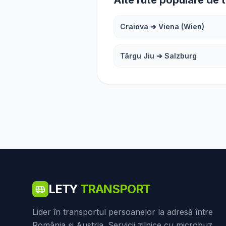
Alte rute populare de 
Craiova
➔
Viena (Wien)
Târgu Jiu
➔
Salzburg
LETY
TRANSPORT
Lider în transportul persoanelor la adresă între
România și Austria. Servicii zilnice cu microbuz