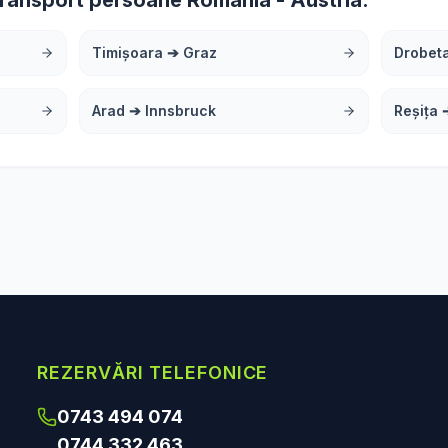
transport persoane România - Austria:
Timișoara
➔
Graz
Drobet
Arad
➔
Innsbruck
Reșița
REZERVĂRI TELEFONICE
0743 494 074
0744 332 463