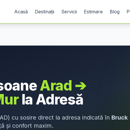
Acasă
Destinații
Servicii
Estimare
Blog
P
rsoane
Arad
➔
Mur
la Adresă
AD
) cu sosire direct la adresa indicată în
Bruck
ță și confort maxim.