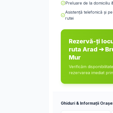
Preluare de la domiciliu 
Asistență telefonică și 
rutei
Rezervă-ți loc
ruta
Arad
➔
Br
Mur
Verificăm disponibilitat
rezervarea imediat prin
Ghiduri & Informații Orașe