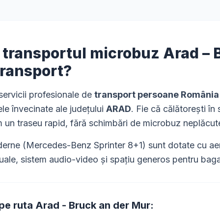
i transportul microbuz
Arad
–
Transport?
ervicii profesionale de
transport persoane România
le învecinate ale județului
ARAD
. Fie că călătorești în
m un traseu rapid, fără schimbări de microbuz neplăcut
rne (Mercedes-Benz Sprinter 8+1) sunt dotate cu aer 
uale, sistem audio-video și spațiu generos pentru bagaj
 pe ruta
Arad
-
Bruck an der Mur
: