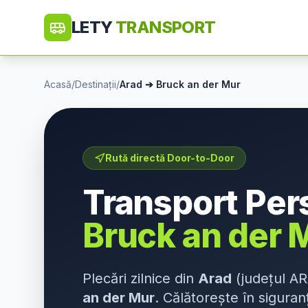
LETY
TRANSPORT
Acasă
/
Destinații
/
Arad
➔
Bruck an der Mur
Rută directă Door-to-Door
Transport Pe
Bruck an der 
Plecări zilnice din
Arad
(județul
AR
an der Mur
. Călătorește în siguran