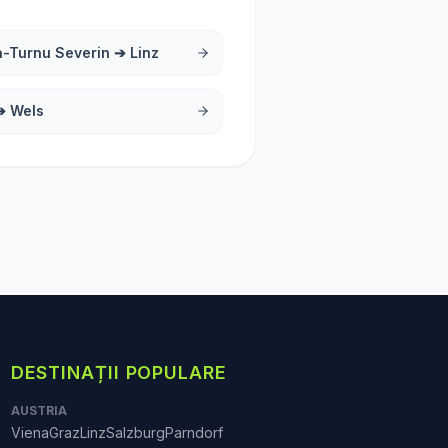
a-Turnu Severin
➔
Linz
➔
Wels
DESTINAȚII POPULARE
AUSTRIA
Viena
Graz
Linz
Salzburg
Parndorf