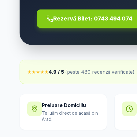
Rezervă Bilet:
0743 494 074
★
★
★
★
★
4.9 / 5
(peste 480 recenzii verificate)
Preluare Domiciliu
Te luăm direct de acasă din
Arad
.