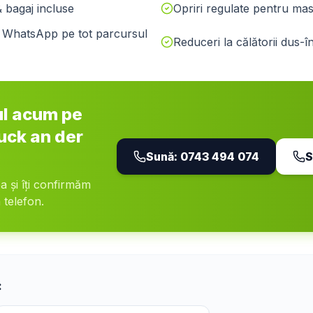
& bagaj incluse
Opriri regulate pentru masă
pe WhatsApp pe tot parcursul
Reduceri la călătorii dus-î
ul acum pe
uck an der
Sună:
0743 494 074
S
ea și îți confirmăm
 telefon.
: