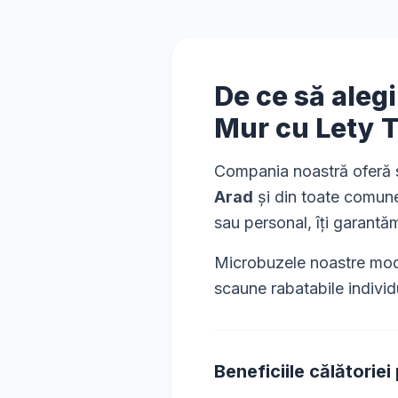
De ce să aleg
Mur
cu Lety 
Compania noastră oferă s
Arad
și din toate comune
sau personal, îți garantă
Microbuzele noastre mode
scaune rabatabile individ
Beneficiile călătoriei