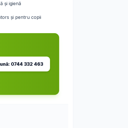
 și igienă
ntors și pentru copii
ună:
0744 332 463