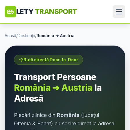
LETY
TRANSPORT
Acasă
/
Destinații
/
România
➔
Austria
Rută directă Door-to-Door
Transport Persoane
România
➔
Austria
la
Adresă
Plecări zilnice din
România
(județul
Oltenia & Banat
) cu sosire direct la adresa