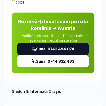
copii
Rezervă-ți locul acum pe ruta
România
➔
Austria
Verificăm disponibilitatea și îți confirmăm
rezervarea imediat prin telefon.
Sună:
0743 494 074
Sună:
0744 332 463
Ghiduri & Informații Orașe: