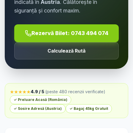
indicată în
Austria
. Călătorește în
siguranță și confort maxim.
Rezervă Bilet:
0743 494 074
Calculează Rută
★
★
★
★
★
4.9 / 5
(peste 480 recenzii verificate)
✓ Preluare Acasă (
România
)
✓ Sosire Adresă (
Austria
)
✓ Bagaj 45kg Gratuit