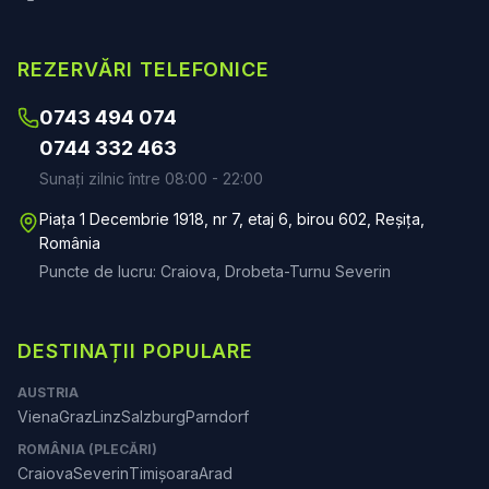
REZERVĂRI TELEFONICE
0743 494 074
0744 332 463
Sunați zilnic între 08:00 - 22:00
Piața 1 Decembrie 1918, nr 7, etaj 6, birou 602, Reșița,
România
Puncte de lucru: Craiova, Drobeta-Turnu Severin
DESTINAȚII POPULARE
AUSTRIA
Viena
Graz
Linz
Salzburg
Parndorf
ROMÂNIA (PLECĂRI)
Craiova
Severin
Timișoara
Arad