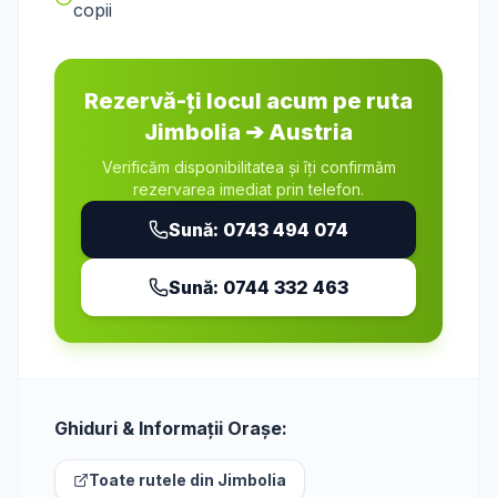
copii
Rezervă-ți locul acum pe ruta
Jimbolia
➔
Austria
Verificăm disponibilitatea și îți confirmăm
rezervarea imediat prin telefon.
Sună:
0743 494 074
Sună:
0744 332 463
Ghiduri & Informații Orașe:
Toate rutele din
Jimbolia