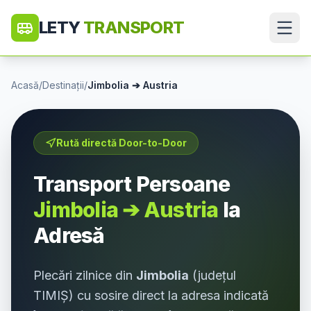
LETY
TRANSPORT
Acasă
/
Destinații
/
Jimbolia
➔
Austria
Rută directă Door-to-Door
Transport Persoane
Jimbolia
➔
Austria
la
Adresă
Plecări zilnice din
Jimbolia
(județul
TIMIȘ
) cu sosire direct la adresa indicată