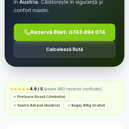
în
Austria
. Călătorește în siguranță și
confort maxim.
Rezervă Bilet:
0743 494 074
Calculează Rută
★
★
★
★
★
4.9 / 5
(peste 480 recenzii verificate)
✓ Preluare Acasă (
Jimbolia
)
✓ Sosire Adresă (
Austria
)
✓ Bagaj 45kg Gratuit