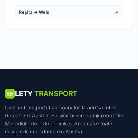
Reșița
➔
Wels
LETY
TRANSPORT
Lider în transportul persoanelor la adresă între
România și Austria. Servicii zilnice cu microbuz din
Mehedinți, Dolj, Gorj, Timiș și Arad către toate
destinațiile importante din Austria.