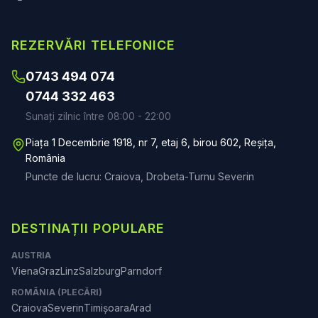
REZERVĂRI TELEFONICE
0743 494 074
0744 332 463
Sunați zilnic între 08:00 - 22:00
Piața 1 Decembrie 1918, nr 7, etaj 6, birou 602, Reșița,
România
Puncte de lucru: Craiova, Drobeta-Turnu Severin
DESTINAȚII POPULARE
AUSTRIA
Viena
Graz
Linz
Salzburg
Parndorf
ROMÂNIA (PLECĂRI)
Craiova
Severin
Timișoara
Arad