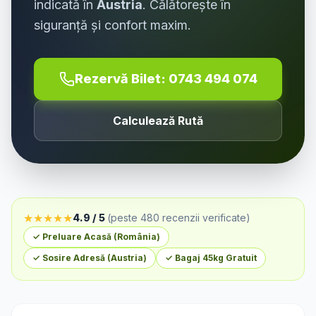
indicată în
Austria
. Călătorește în
siguranță și confort maxim.
Rezervă Bilet:
0743 494 074
Calculează Rută
★
★
★
★
★
4.9 / 5
(peste 480 recenzii verificate)
✓ Preluare Acasă (
România
)
✓ Sosire Adresă (
Austria
)
✓ Bagaj 45kg Gratuit