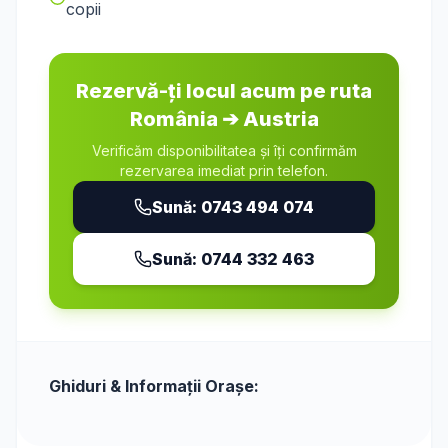
copii
Rezervă-ți locul acum pe ruta
România
➔
Austria
Verificăm disponibilitatea și îți confirmăm
rezervarea imediat prin telefon.
Sună:
0743 494 074
Sună:
0744 332 463
Ghiduri & Informații Orașe: