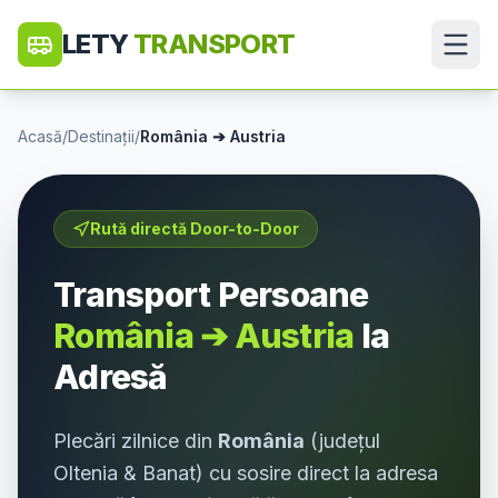
LETY
TRANSPORT
Acasă
/
Destinații
/
România
➔
Austria
Rută directă Door-to-Door
Transport Persoane
România
➔
Austria
la
Adresă
Plecări zilnice din
România
(județul
Oltenia & Banat
) cu sosire direct la adresa