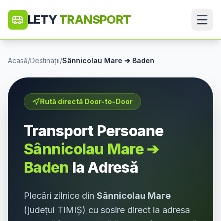
LETY
TRANSPORT
Acasă
/
Destinații
/
Sânnicolau Mare
➔
Baden
Rută directă Door-to-Door
Transport Persoane
Sânnicolau Mare
➔
Baden
la Adresă
Plecări zilnice din
Sânnicolau Mare
(județul
TIMIȘ
) cu sosire direct la adresa