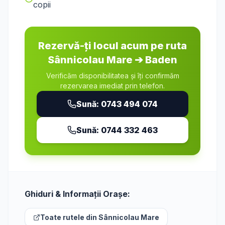
copii
Rezervă-ți locul acum pe ruta
Sânnicolau Mare
➔
Baden
Verificăm disponibilitatea și îți confirmăm
rezervarea imediat prin telefon.
Sună:
0743 494 074
Sună:
0744 332 463
Ghiduri & Informații Orașe:
Toate rutele din
Sânnicolau Mare