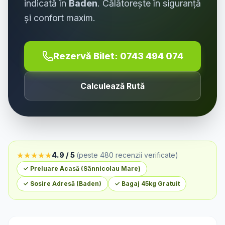
indicată în
Baden
. Călătorește în siguranță
și confort maxim.
Rezervă Bilet:
0743 494 074
Calculează Rută
★
★
★
★
★
4.9 / 5
(peste 480 recenzii verificate)
✓ Preluare Acasă (
Sânnicolau Mare
)
✓ Sosire Adresă (
Baden
)
✓ Bagaj 45kg Gratuit