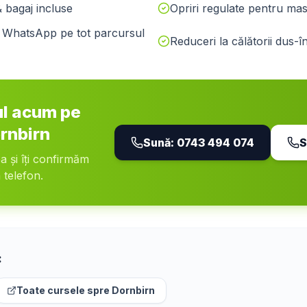
& bagaj incluse
Opriri regulate pentru masă
pe WhatsApp pe tot parcursul
Reduceri la călătorii dus-î
ul acum pe
rnbirn
Sună:
0743 494 074
S
ea și îți confirmăm
 telefon.
:
Toate cursele spre
Dornbirn