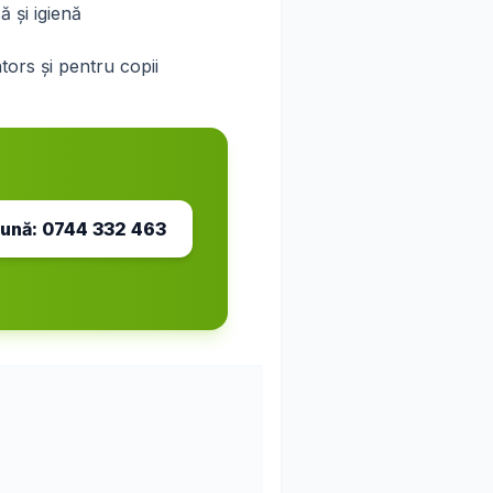
 și igienă
ntors și pentru copii
ună:
0744 332 463