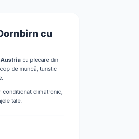
Dornbirn
cu
 Austria
cu plecare din
 scop de muncă, turistic
e.
condiționat climatronic,
ele tale.