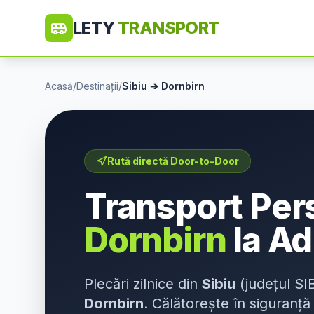
LETY
TRANSPORT
Acasă
/
Destinații
/
Sibiu
➔
Dornbirn
Rută directă Door-to-Door
Transport Pe
Dornbirn
la Ad
Plecări zilnice din
Sibiu
(județul
SI
Dornbirn
. Călătorește în siguranță