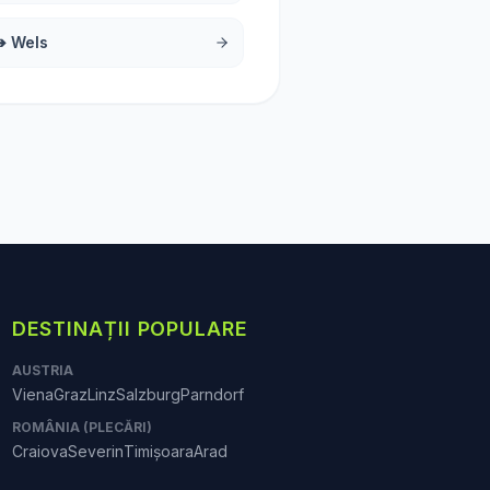
➔
Wels
DESTINAȚII POPULARE
AUSTRIA
Viena
Graz
Linz
Salzburg
Parndorf
ROMÂNIA (PLECĂRI)
Craiova
Severin
Timișoara
Arad