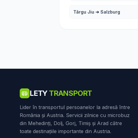
Târgu Jiu
➔
Salzburg
LETY
TRANSPORT
Lider în transportul persoanelor la adresă între
România și Austria. Servicii zilnice cu microbuz
din Mehedinți, Dolj, Gorj, Timiș și Arad către
toate destinațiile importante din Austria.