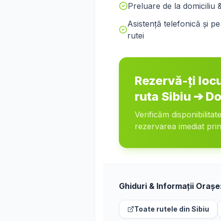
Preluare de la domiciliu 
Asistență telefonică și 
rutei
Rezervă-ți loc
ruta
Sibiu
➔
Do
Verificăm disponibilitat
rezervarea imediat prin
Ghiduri & Informații Orașe
Toate rutele din
Sibiu