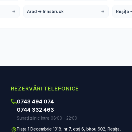
Arad
➔
Innsbruck
Reșița
REZERVĂRI TELEFONICE
0743 494 074
0744 332 463
Sunați zilnic între 08:00 - 22:00
Piața 1 Decembrie 1918, nr 7, etaj 6, birou 602, Reșița,