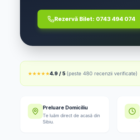
Rezervă Bilet:
0743 494 074
★
★
★
★
★
4.9 / 5
(peste 480 recenzii verificate)
Preluare Domiciliu
Te luăm direct de acasă din
Sibiu
.