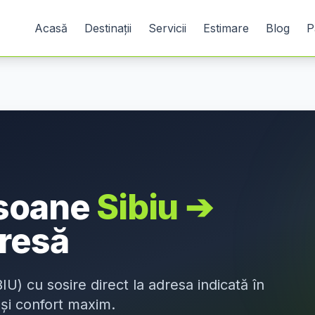
Acasă
Destinații
Servicii
Estimare
Blog
P
rsoane
Sibiu
➔
resă
BIU
) cu sosire direct la adresa indicată în
 și confort maxim.