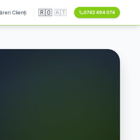
🇷🇴
🇦🇹
ăreri Clienți
0743 494 074