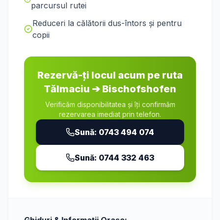
parcursul rutei
Reduceri la călătorii dus-întors și pentru
copii
Rezervă-ți locul acum pe ruta
Tălmaciu
➔
Bischofshofen
Verificăm disponibilitatea și îți confirmăm
rezervarea imediat prin telefon.
Sună:
0743 494 074
Sună:
0744 332 463