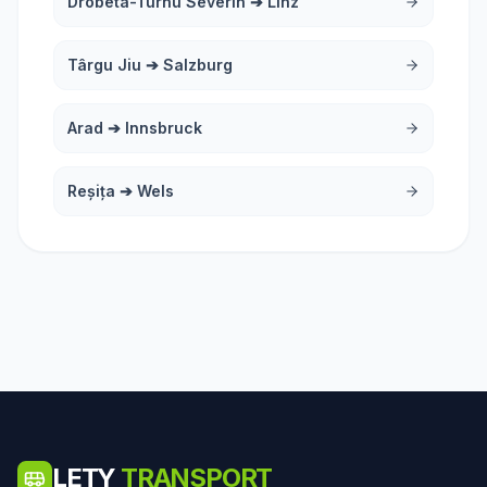
Drobeta-Turnu Severin
➔
Linz
Târgu Jiu
➔
Salzburg
Arad
➔
Innsbruck
Reșița
➔
Wels
LETY
TRANSPORT