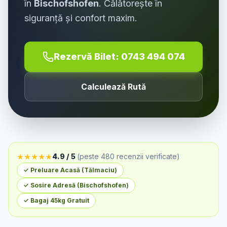
în
Bischofshofen
. Călătorește în
siguranță și confort maxim.
Rezervă Bilet:
0743 494 074
Calculează Rută
★
★
★
★
★
4.9 / 5
(peste 480 recenzii verificate)
✓ Preluare Acasă (
Tălmaciu
)
✓ Sosire Adresă (
Bischofshofen
)
✓ Bagaj 45kg Gratuit