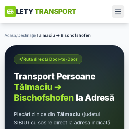
LETY
TRANSPORT
Acasă
/
Destinații
/
Tălmaciu
➔
Bischofshofen
Rută directă Door-to-Door
Transport Persoane
Tălmaciu
➔
Bischofshofen
la Adresă
Plecări zilnice din
Tălmaciu
(județul
SIBIU
) cu sosire direct la adresa indicată