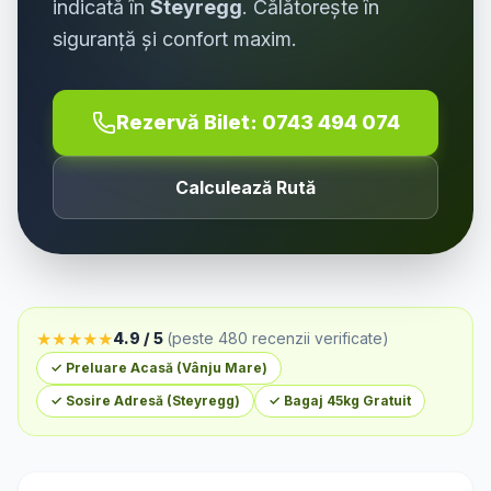
indicată în
Steyregg
. Călătorește în
siguranță și confort maxim.
Rezervă Bilet:
0743 494 074
Calculează Rută
★
★
★
★
★
4.9 / 5
(peste 480 recenzii verificate)
✓ Preluare Acasă (
Vânju Mare
)
✓ Sosire Adresă (
Steyregg
)
✓ Bagaj 45kg Gratuit