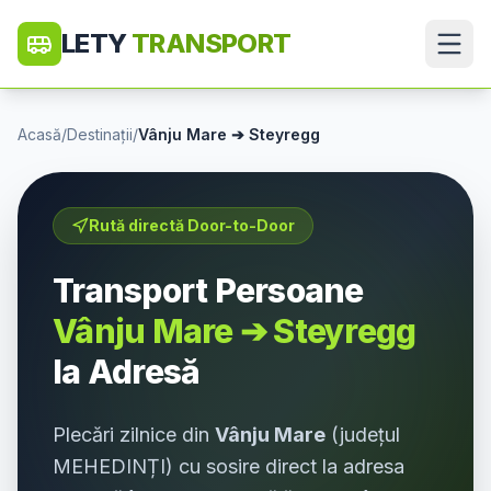
LETY
TRANSPORT
Acasă
/
Destinații
/
Vânju Mare
➔
Steyregg
Rută directă Door-to-Door
Transport Persoane
Vânju Mare
➔
Steyregg
la Adresă
Plecări zilnice din
Vânju Mare
(județul
MEHEDINȚI
) cu sosire direct la adresa