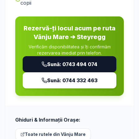
copii
Rezervă-ți locul acum pe ruta
Vânju Mare
➔
Steyregg
Verificăm disponibilitatea și îți confirmăm
rezervarea imediat prin telefon.
Sună:
0743 494 074
Sună:
0744 332 463
Ghiduri & Informații Orașe:
Toate rutele din
Vânju Mare