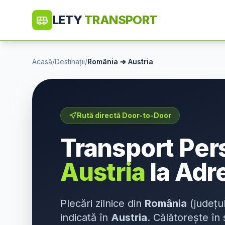
LETY
TRANSPORT
Acasă
/
Destinații
/
România
➔
Austria
Rută directă Door-to-Door
Transport Pe
Austria
la Adr
Plecări zilnice din
România
(județu
indicată în
Austria
. Călătorește în