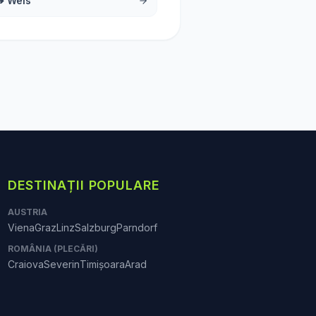
➔
Wels
DESTINAȚII POPULARE
AUSTRIA
Viena
Graz
Linz
Salzburg
Parndorf
ROMÂNIA (PLECĂRI)
Craiova
Severin
Timișoara
Arad