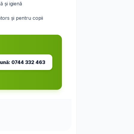
 și igienă
ntors și pentru copii
ună:
0744 332 463