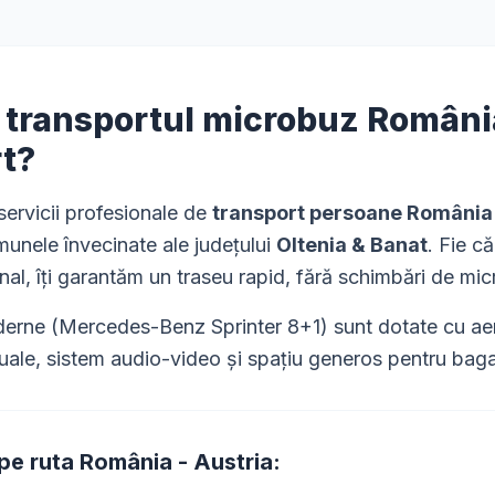
i transportul microbuz
Români
rt?
ervicii profesionale de
transport persoane România
munele învecinate ale județului
Oltenia & Banat
. Fie c
nal, îți garantăm un traseu rapid, fără schimbări de mi
rne (Mercedes-Benz Sprinter 8+1) sunt dotate cu aer 
uale, sistem audio-video și spațiu generos pentru bagaj
 pe ruta
România
-
Austria
: