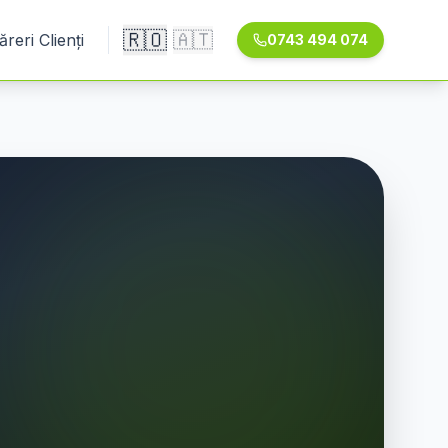
🇷🇴
🇦🇹
ăreri Clienți
0743 494 074