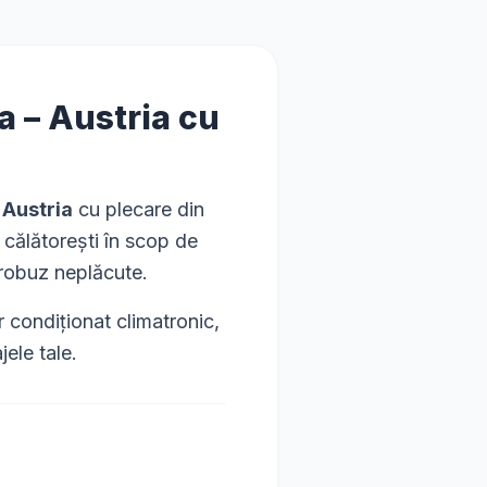
a
–
Austria
cu
 Austria
cu plecare din
ă călătorești în scop de
crobuz neplăcute.
condiționat climatronic,
ele tale.