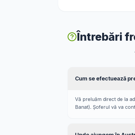
Întrebări 
Cum se efectuează pr
Vă preluăm direct de la ad
Banat). Șoferul vă va cont
Unde ajungem în Aust