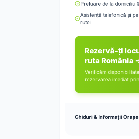
Preluare de la domiciliu 
Asistență telefonică și 
rutei
Rezervă-ți loc
ruta
România
Verificăm disponibilitat
rezervarea imediat prin
Ghiduri & Informații Orașe