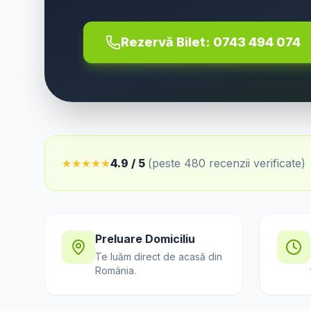
Rezervă Bilet:
0743 494 074
★
★
★
★
★
4.9 / 5
(peste 480 recenzii verificate)
Preluare Domiciliu
Te luăm direct de acasă din
România
.