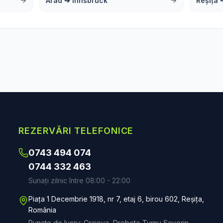
Arad
➔
Innsbruck
Reșița
REZERVĂRI TELEFONICE
0743 494 074
0744 332 463
Sunați zilnic între 08:00 - 22:00
Piața 1 Decembrie 1918, nr 7, etaj 6, birou 602, Reșița,
România
Puncte de lucru: Craiova, Drobeta-Turnu Severin