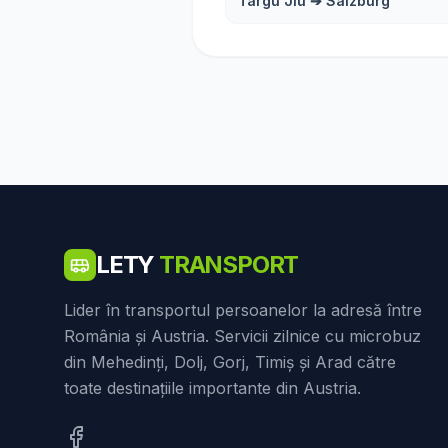
Târgu Jiu
➔
Salzburg
LETY
TRANSPORT
Lider în transportul persoanelor la adresă între
România și Austria. Servicii zilnice cu microbuz
din Mehedinți, Dolj, Gorj, Timiș și Arad către
toate destinațiile importante din Austria.