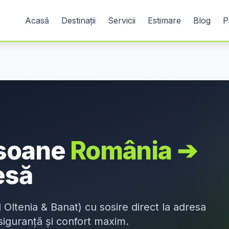
Acasă
Destinații
Servicii
Estimare
Blog
P
rsoane
România
➔
esă
l
Oltenia & Banat
) cu sosire direct la adresa
 siguranță și confort maxim.