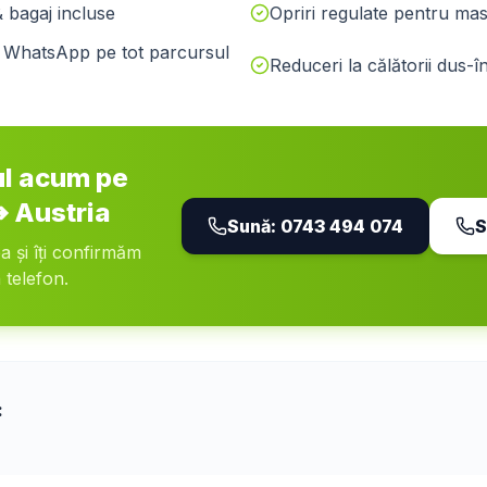
& bagaj incluse
Opriri regulate pentru masă
pe WhatsApp pe tot parcursul
Reduceri la călătorii dus-î
ul acum pe
➔
Austria
Sună:
0743 494 074
S
ea și îți confirmăm
 telefon.
: